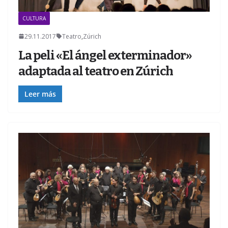
CULTURA
29.11.2017
Teatro
,
Zúrich
La peli «El ángel exterminador»
adaptada al teatro en Zúrich
Leer más