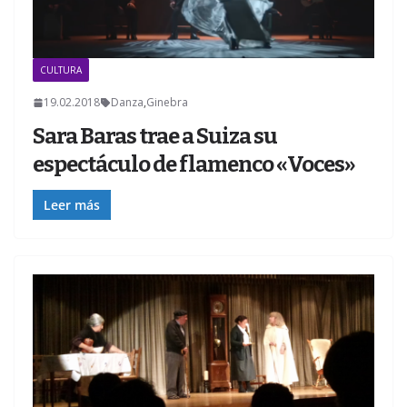
CULTURA
Z
19.02.2018
Danza
,
Ginebra
Sara Baras trae a Suiza su
espectáculo de flamenco «Voces»
Leer más