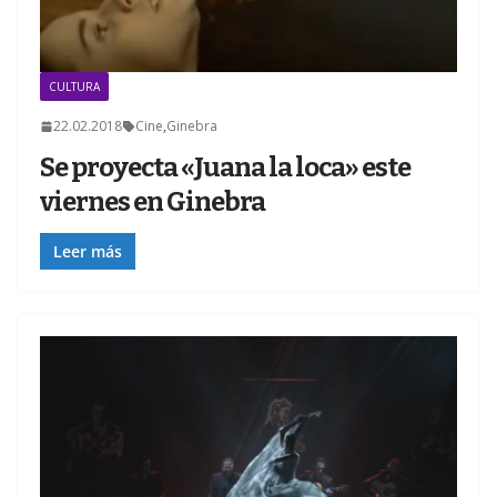
CULTURA
22.02.2018
Cine
,
Ginebra
Se proyecta «Juana la loca» este
viernes en Ginebra
Leer más