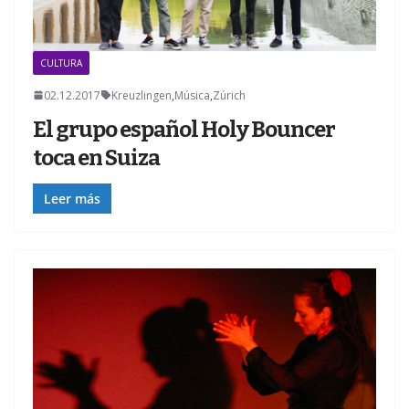
CULTURA
02.12.2017
Kreuzlingen
,
Música
,
Zúrich
El grupo español Holy Bouncer
toca en Suiza
Leer más