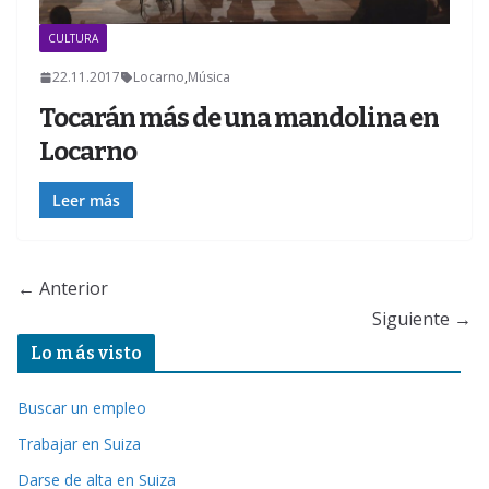
CULTURA
22.11.2017
Locarno
,
Música
Tocarán más de una mandolina en
Locarno
Leer más
← Anterior
Siguiente →
Lo más visto
Buscar un empleo
Trabajar en Suiza
Darse de alta en Suiza