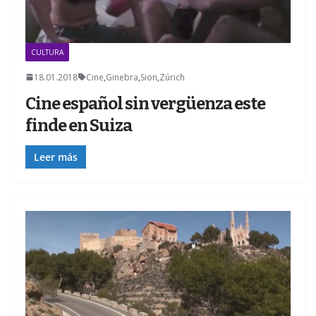
CULTURA
18.01.2018
Cine
,
Ginebra
,
Sion
,
Zúrich
Cine español sin vergüenza este
finde en Suiza
Leer más