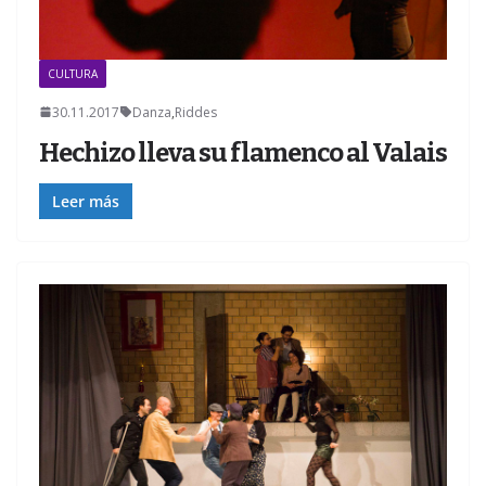
CULTURA
30.11.2017
Danza
,
Riddes
Hechizo lleva su flamenco al Valais
Leer más