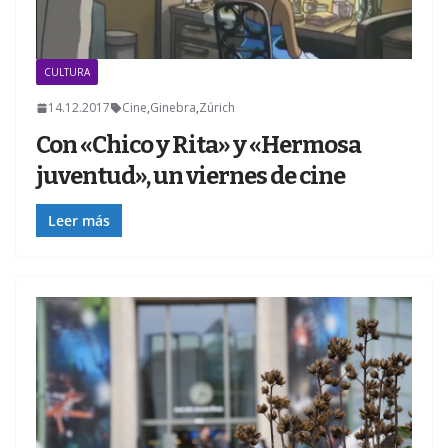
CULTURA
Z
14.12.2017
Cine
,
Ginebra
,
Zúrich
Con «Chico y Rita» y «Hermosa
juventud», un viernes de cine
Leer más