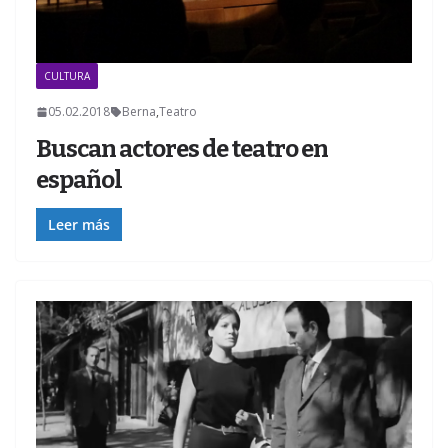
CULTURA
Z
05.02.2018
Berna
,
Teatro
Buscan actores de teatro en
español
Leer más