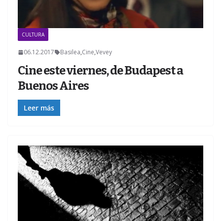
CULTURA
06.12.2017
Basilea
,
Cine
,
Vevey
Cine este viernes, de Budapest a
Buenos Aires
Leer más