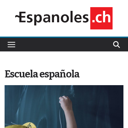
Saltar
al
contenido
Escuela española