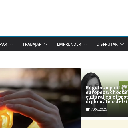
IPAR
TRABAJAR
EMPRENDER
DISFRUTAR
Regalos a político
europeos: choque
cultural en el pro
diplomático del G
17.06.2026
SUIZA