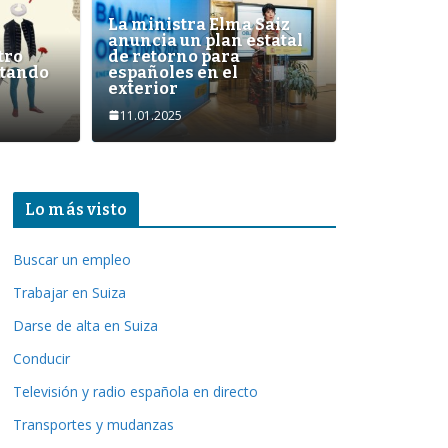
La ministra Elma Saiz
paña en coche? La DGT aclara si
anuncia un plan estatal
tro
de retorno para
omprar la baliza V16
tando
españoles en el
exterior
s.ch
11.01.2025
Lo más visto
Buscar un empleo
Trabajar en Suiza
Darse de alta en Suiza
Conducir
Televisión y radio española en directo
Transportes y mudanzas