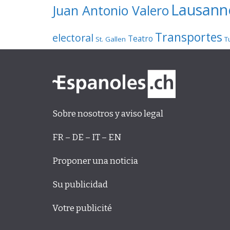
Lausann
Juan Antonio Valero
Transportes
electoral
Teatro
St. Gallen
T
Sobre nosotros y aviso legal
FR – DE – IT – EN
Proponer una noticia
Su publicidad
Votre publicité