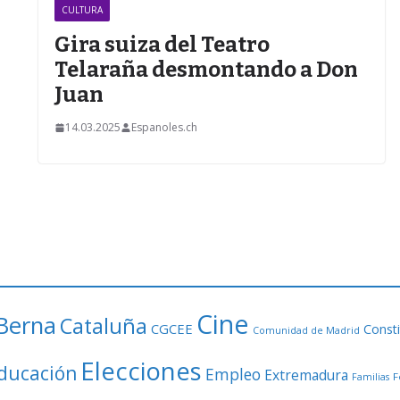
CULTURA
Z
Gira suiza del Teatro
Telaraña desmontando a Don
Juan
14.03.2025
Espanoles.ch
Cine
Berna
Cataluña
CGCEE
Consti
Comunidad de Madrid
Elecciones
ducación
Empleo
Extremadura
F
Familias