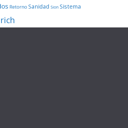
dos
Sanidad
Sistema
Retorno
Sion
rich