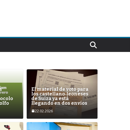
s
El material de voto para
los castellano‑leoneses
tocolo
de Suiza ya está
olfo
llegando en dos envíos
22.02.2026