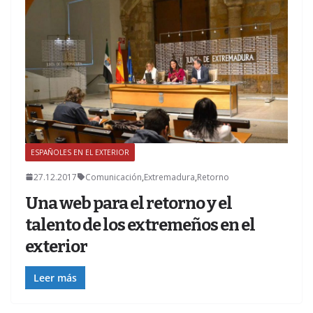
ESPAÑOLES EN EL EXTERIOR
Z
27.12.2017
Comunicación
,
Extremadura
,
Retorno
Una web para el retorno y el
talento de los extremeños en el
exterior
Leer más