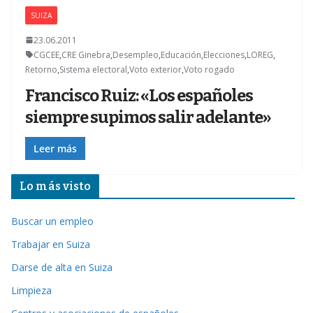
SUIZA
23.06.2011
CGCEE
,
CRE Ginebra
,
Desempleo
,
Educación
,
Elecciones
,
LOREG
,
Retorno
,
Sistema electoral
,
Voto exterior
,
Voto rogado
Francisco Ruiz: «Los españoles
siempre supimos salir adelante»
Leer más
Lo más visto
Buscar un empleo
Trabajar en Suiza
Darse de alta en Suiza
Limpieza