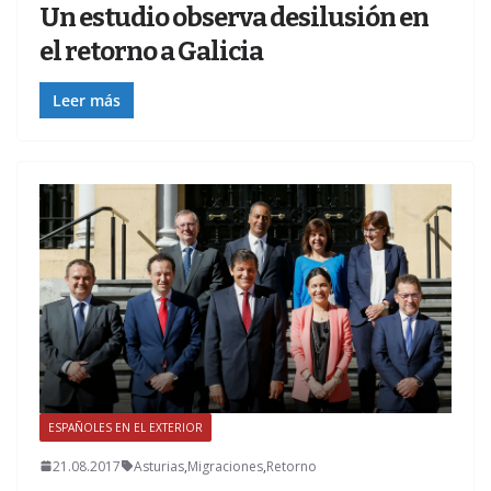
Un estudio observa desilusión en
el retorno a Galicia
Leer más
ESPAÑOLES EN EL EXTERIOR
Z
21.08.2017
Asturias
,
Migraciones
,
Retorno