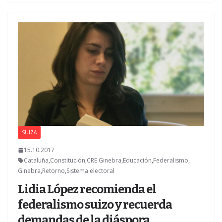
SUIZA
15.10.2017
Cataluña
,
Constitución
,
CRE Ginebra
,
Educación
,
Federalismo
,
Ginebra
,
Retorno
,
Sistema electoral
Lidia López recomienda el
federalismo suizo y recuerda
demandas de la diáspora