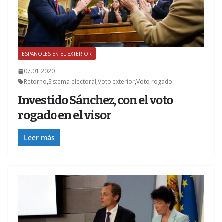
ESPAÑOLES EN EL EXTERIOR
Z
07.01.2020
Retorno
,
Sistema electoral
,
Voto exterior
,
Voto rogado
Investido Sánchez, con el voto
rogado en el visor
Leer más