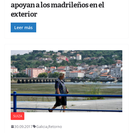
apoyan a los madrileños en el
exterior
Leer más
SUIZA
Z
30.09.2017
Galicia
,
Retorno