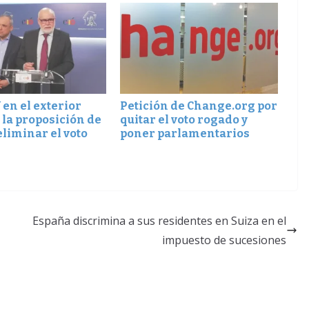
 en el exterior
Petición de Change.org por
 la proposición de
quitar el voto rogado y
eliminar el voto
poner parlamentarios
España discrimina a sus residentes en Suiza en el
impuesto de sucesiones