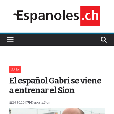
Saltar
al
contenido
SUIZA
Z
El español Gabri se viene
a entrenar el Sion
24.10.2017
Deporte
,
Sion