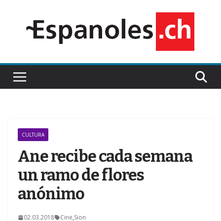
Saltar
al
contenido
CULTURA
Ane recibe cada semana
un ramo de flores
anónimo
02.03.2018
Cine
,
Sion