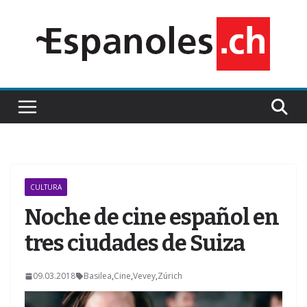
Saltar
al
contenido
CULTURA
Noche de cine español en
tres ciudades de Suiza
09.03.2018
Basilea
,
Cine
,
Vevey
,
Zúrich