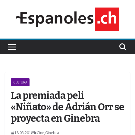
Saltar
al
contenido
CULTURA
La premiada peli
«Niñato» de Adrián Orr se
proyecta en Ginebra
18.03.2018
Cine
,
Ginebra