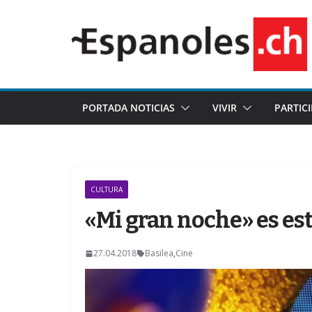
Saltar
al
contenido
PORTADA NOTICIAS
VIVIR
PARTIC
CULTURA
«Mi gran noche» es est
27.04.2018
Basilea
,
Cine