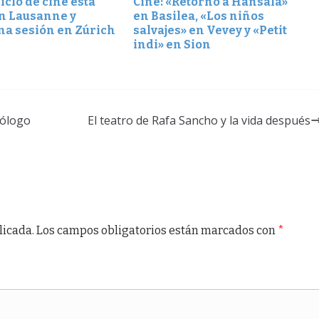
ciclo de cine esta
Cine: «Retorno a Hansala»
n Lausanne y
en Basilea, «Los niños
ma sesión en Zúrich
salvajes» en Vevey y «Petit
indi» en Sion
mólogo
El teatro de Rafa Sancho y la vida después
licada.
Los campos obligatorios están marcados con
*