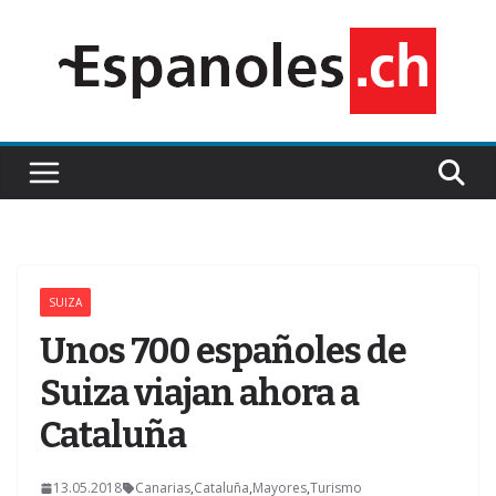
Saltar
al
contenido
SUIZA
Unos 700 españoles de
Suiza viajan ahora a
Cataluña
13.05.2018
Canarias
,
Cataluña
,
Mayores
,
Turismo