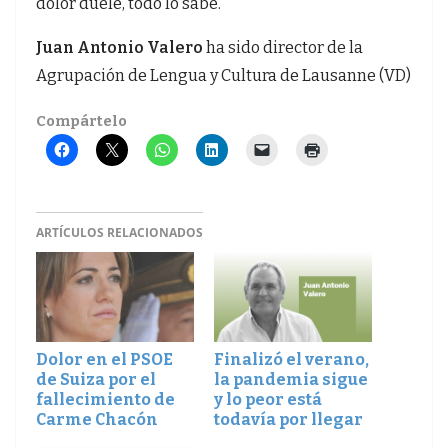
dolor duele, todo lo sabe.
Juan Antonio Valero
ha sido director de la
Agrupación de Lengua y Cultura de Lausanne (VD)
Compártelo
ARTÍCULOS RELACIONADOS
Dolor en el PSOE
Finalizó el verano,
de Suiza por el
la pandemia sigue
fallecimiento de
y lo peor está
Carme Chacón
todavía por llegar