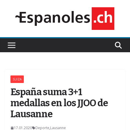
Saltar
al
contenido
SUIZA
Z
España suma 3+1
medallas en los JJOO de
Lausanne
17.01.2020
Deporte
,
Lausanne