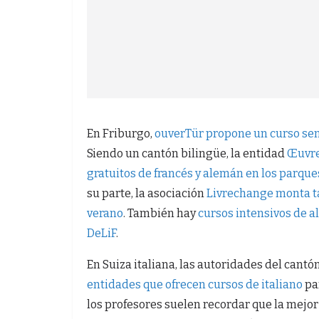
En Friburgo,
ouverTür propone un curso semi-
Siendo un cantón bilingüe, la entidad
Œuvre
gratuitos de francés y alemán en los parques 
su parte, la asociación
Livrechange monta ta
verano
. También hay
cursos intensivos de a
DeLiF
.
En Suiza italiana, las autoridades del cant
entidades que ofrecen cursos de italiano
par
los profesores suelen recordar que la mejo