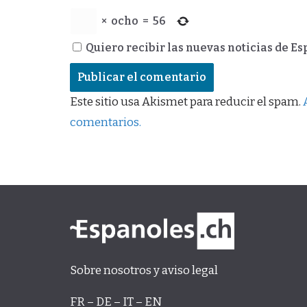
×
ocho
=
56
Quiero recibir las nuevas noticias de E
Este sitio usa Akismet para reducir el spam.
comentarios.
Sobre nosotros y aviso legal
FR – DE – IT – EN