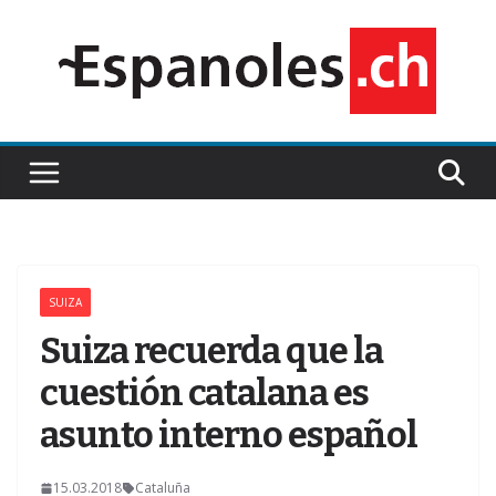
Saltar
al
contenido
SUIZA
Z
Suiza recuerda que la
cuestión catalana es
asunto interno español
15.03.2018
Cataluña