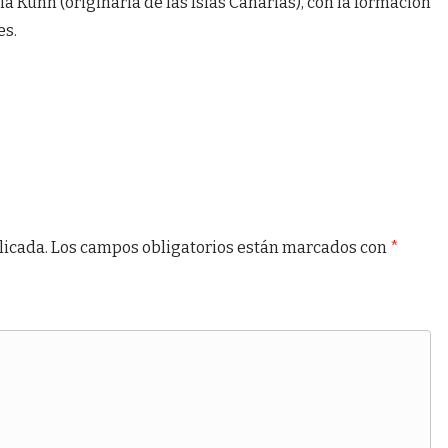
a Kühn (originaria de las Islas Canarias), con la formación
es.
licada.
Los campos obligatorios están marcados con
*