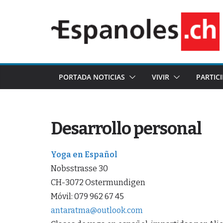
Saltar
al
contenido
PORTADA NOTICIAS
VIVIR
PARTIC
Desarrollo personal
Yoga en Español
Nobsstrasse 30
CH-3072 Ostermundigen
Móvil: 079 962 67 45
antaratma@outlook.com