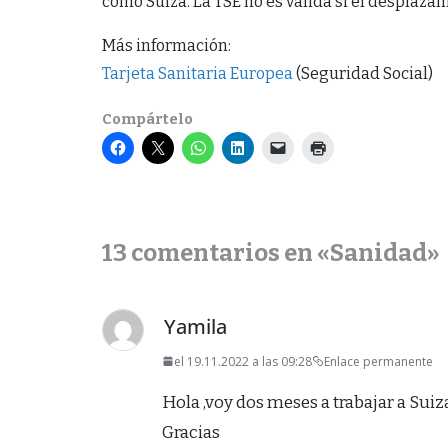
como Suiza. La TSE no es válida si el desplazam
Más información:
Tarjeta Sanitaria Europea
(Seguridad Social)
Compártelo
13 comentarios en «
Sanidad
»
Yamila
el 19.11.2022 a las 09:28
Enlace permanente
Hola ,voy dos meses a trabajar a Suiz
Gracias