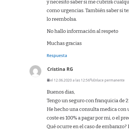
y necesito saber si me cubrirá cualq
como urgencias. También saber si te
lo reembolsa.
No hallo información al respeto
Muchas gracias
Respuesta
Cristina RG
el 12.06.2020 a las 12:56
Enlace permanente
Buenos dias,
Tengo un seguro con franquicia de 
He hecho una consulta medica con u
coste es 100% a pagar por mi, o el pr
Qué ocurre en el caso de embarazo?