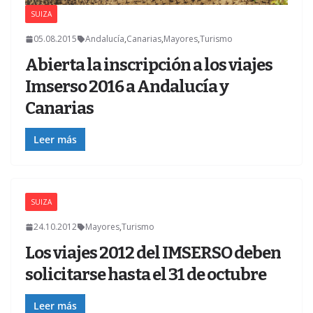
SUIZA
05.08.2015
Andalucía
,
Canarias
,
Mayores
,
Turismo
Abierta la inscripción a los viajes
Imserso 2016 a Andalucía y
Canarias
Leer más
SUIZA
24.10.2012
Mayores
,
Turismo
Los viajes 2012 del IMSERSO deben
solicitarse hasta el 31 de octubre
Leer más