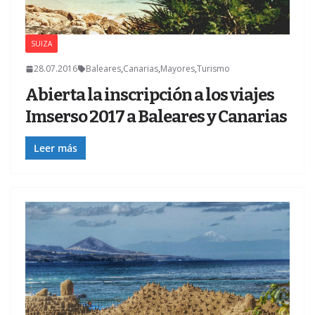
SUIZA
28.07.2016
Baleares
,
Canarias
,
Mayores
,
Turismo
Abierta la inscripción a los viajes
Imserso 2017 a Baleares y Canarias
Leer más