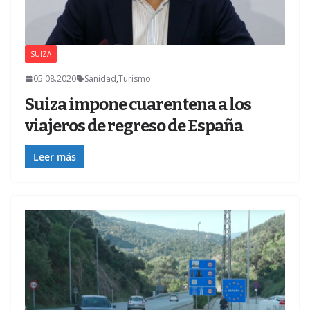
SUIZA
Z
05.08.2020
Sanidad
,
Turismo
Suiza impone cuarentena a los
viajeros de regreso de España
Leer más