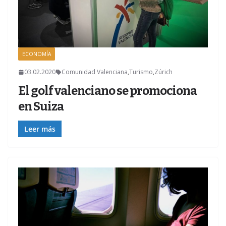
ECONOMÍA
Z
03.02.2020
Comunidad Valenciana
,
Turismo
,
Zúrich
El golf valenciano se promociona
en Suiza
Leer más