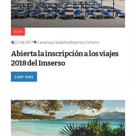
SUIZA
22.08.2017
Canarias
,
Cataluña
,
Mayores
,
Turismo
Abierta la inscripción a los viajes
2018 del Imserso
Leer más