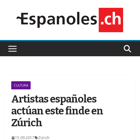
Saltar
al
contenido
CULTURA
Artistas españoles
actúan este finde en
Zúrich
15.09.2017
Zúrich