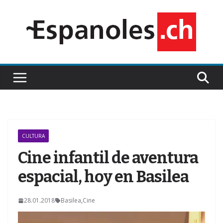
Saltar
al
contenido
CULTURA
Cine infantil de aventura
espacial, hoy en Basilea
28.01.2018
Basilea
,
Cine