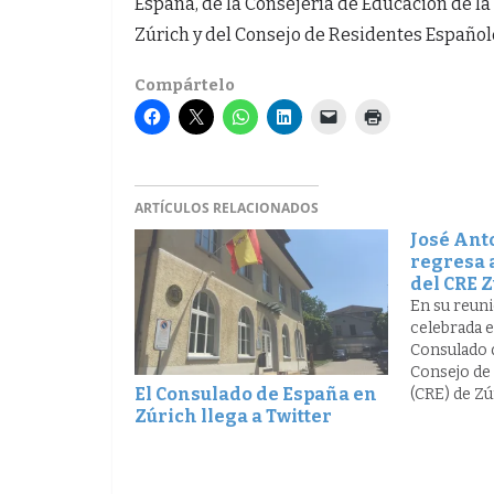
España, de la Consejería de Educación de l
Zúrich y del Consejo de Residentes Españole
Compártelo
ARTÍCULOS RELACIONADOS
José Ant
regresa 
del CRE 
En su reuni
celebrada el
Consulado d
Consejo de
El Consulado de España en
(CRE) de Zúr
Zúrich llega a Twitter
progresist
Soto como 
mayoría ab
lideró en l