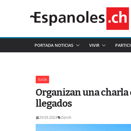
Saltar
al
contenido
PORTADA NOTICIAS
VIVIR
PARTIC
SUIZA
Organizan una charla 
llegados
29.03.2023
Zúrich