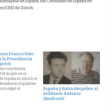
a Embajada de España, del Consulado de España en
s (CRE) de Zúrich.
onio Franco Soto
a la Presidencia
Zúrich
ón constitutiva,
 14 de julio en el
e España en Zúrich, el
 Residentes Españoles
España y Suiza despiden al
ich eligió al
militante Antonio
a José Antonio Franco
Quadranti
presidente por
soluta. Franco Soto
as pasadas elecciones la