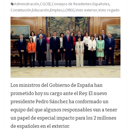
Administración
,
CGCEE
,
Consejos de Residentes Españoles
,
Constitución
,
Educación
,
Empleo
,
LOREG
,
Voto exterior
,
Voto rogado
Los ministros del Gobierno de España han
prometido hoy su cargo ante el Rey. El nuevo
presidente Pedro Sánchez ha conformado un
equipo del que algunos responsables van a tener
un papel de especial impacto para los 2 millones
de españoles en el exterior.