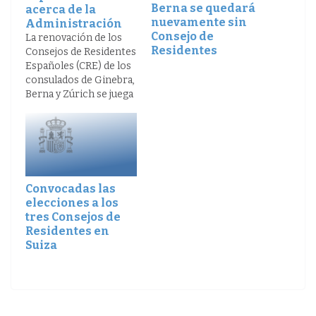
Berna se quedará
acerca de la
nuevamente sin
Administración
Consejo de
La renovación de los
Residentes
Consejos de Residentes
Españoles (CRE) de los
consulados de Ginebra,
Berna y Zúrich se juega
este fin de semana.
Cada una de estas tres
instituciones cuenta
con siete miembros
elegidos para cuatro
años entre la
Convocadas las
colectividad residente
elecciones a los
en su zona consular.
tres Consejos de
Cerca de 100'000
Residentes en
españoles están…
Suiza