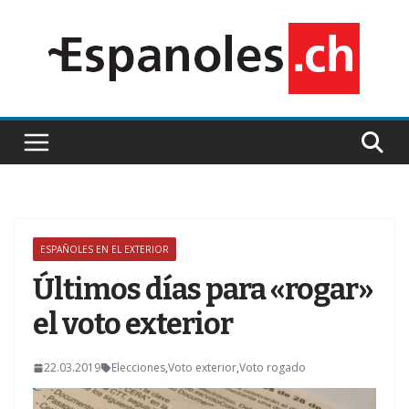
Saltar
al
contenido
ESPAÑOLES EN EL EXTERIOR
Z
Últimos días para «rogar»
el voto exterior
22.03.2019
Elecciones
,
Voto exterior
,
Voto rogado