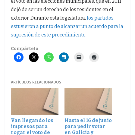
el voto en las elecciones municipales, que en 2011
dejó de ser un derecho de los residentes en el
exterior. Durante esta legislatura,
los partidos
estuvieron a punto de alcanzar un acuerdo para la
supresión de este procedimiento
.
Compártelo
ARTÍCULOS RELACIONADOS
Van llegando los
Hasta el 16 de junio
impresos para
para pedir votar
rogar el voto de
en Galicia y