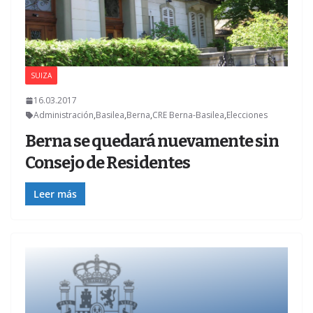
SUIZA
16.03.2017
Administración
,
Basilea
,
Berna
,
CRE Berna-Basilea
,
Elecciones
Berna se quedará nuevamente sin
Consejo de Residentes
Leer más