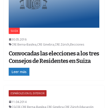
SUIZA
30.05.2016
CRE Berna-Basilea
,
CRE Ginebra
,
CRE Zúrich
,
Elecciones
Convocadas las elecciones a los tres
Consejos de Residentes en Suiza
Leer más
ESPAÑOLES EN EL EXTERIOR
11.04.2014
CGCEE
,
CRE Berna-Basilea
,
CRE Ginebra
,
CRE Zúrich
,
Educación