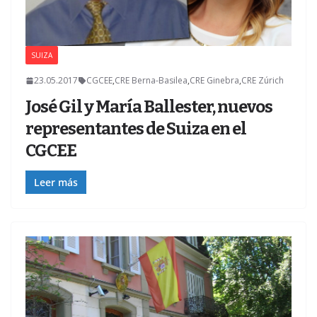
SUIZA
23.05.2017
CGCEE
,
CRE Berna-Basilea
,
CRE Ginebra
,
CRE Zúrich
José Gil y María Ballester, nuevos
representantes de Suiza en el
CGCEE
Leer más