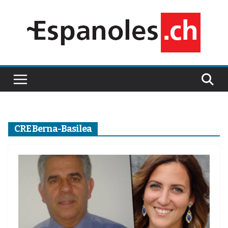
Saltar
al
contenido
CRE Berna-Basilea