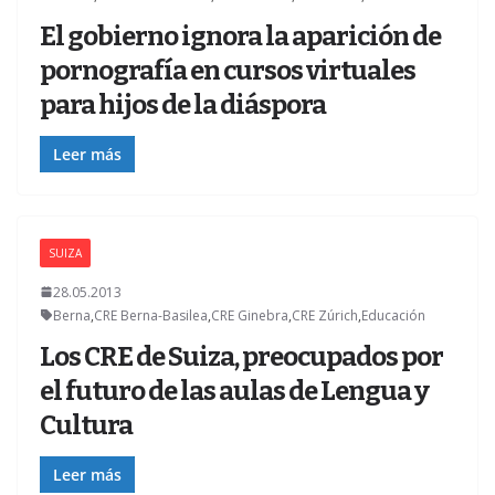
El gobierno ignora la aparición de
pornografía en cursos virtuales
para hijos de la diáspora
Leer más
SUIZA
28.05.2013
Berna
,
CRE Berna-Basilea
,
CRE Ginebra
,
CRE Zúrich
,
Educación
Los CRE de Suiza, preocupados por
el futuro de las aulas de Lengua y
Cultura
Leer más