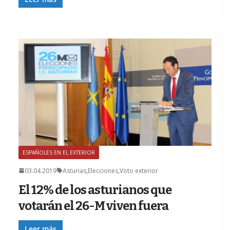
ESPAÑOLES EN EL EXTERIOR
Z
03.04.2019
Asturias
,
Elecciones
,
Voto exterior
El 12% de los asturianos que
votarán el 26-M viven fuera
Leer más