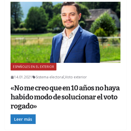
ESPAÑOLES EN EL EXTERIOR
Z
14.01.2021
Sistema electoral
,
Voto exterior
«No me creo que en 10 años no haya
habido modo de solucionar el voto
rogado»
Leer más