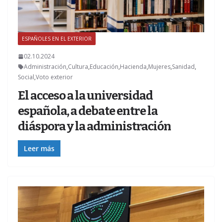
ESPAÑOLES EN EL EXTERIOR
Z
02.10.2024
Administración
,
Cultura
,
Educación
,
Hacienda
,
Mujeres
,
Sanidad
,
Social
,
Voto exterior
El acceso a la universidad
española, a debate entre la
diáspora y la administración
Leer más