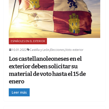
ESPAÑOLES EN EL EXTERIOR
Z
10.01.2022
Castilla y León
,
Elecciones
,
Voto exterior
Los castellanoleoneses en el
exterior deben solicitar su
material de voto hasta el 15 de
enero
Leer más