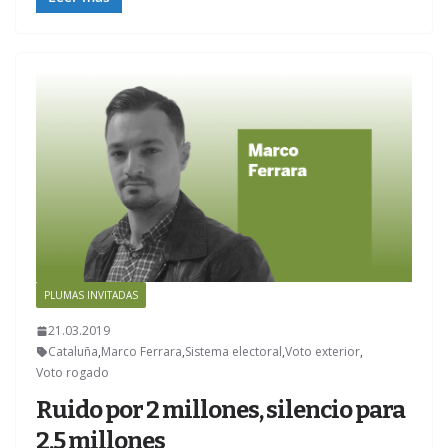
PLUMAS INVITADAS
Z
21.03.2019
Cataluña
,
Marco Ferrara
,
Sistema electoral
,
Voto exterior
,
Voto rogado
Ruido por 2 millones, silencio para
2,5 millones