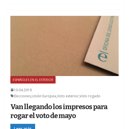
ESPAÑOLES EN EL EXTERIOR
Z
10.04.2019
Elecciones
,
Unión Europea
,
Voto exterior
,
Voto rogado
Van llegando los impresos para
rogar el voto de mayo
Leer más