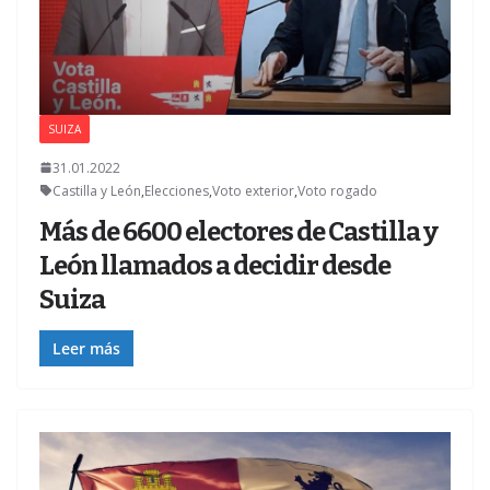
SUIZA
31.01.2022
Castilla y León
,
Elecciones
,
Voto exterior
,
Voto rogado
Más de 6600 electores de Castilla y
León llamados a decidir desde
Suiza
Leer más