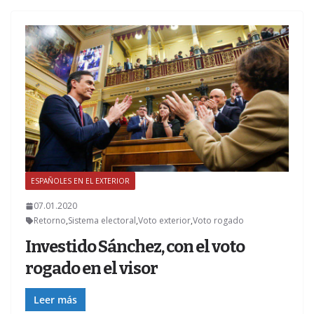
ESPAÑOLES EN EL EXTERIOR
Z
07.01.2020
Retorno
,
Sistema electoral
,
Voto exterior
,
Voto rogado
Investido Sánchez, con el voto
rogado en el visor
Leer más